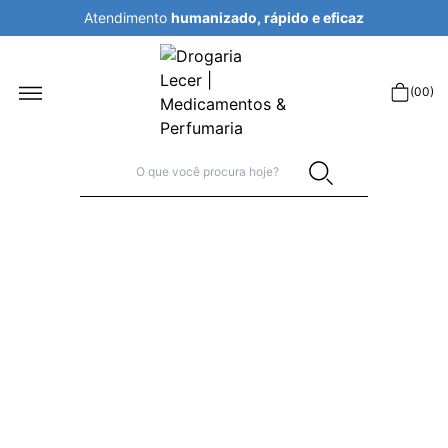
Atendimento
humanizado, rápido e eficaz
r
(
00
)