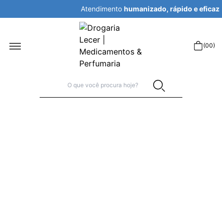
Atendimento
humanizado, rápido e eficaz
r
(
00
)