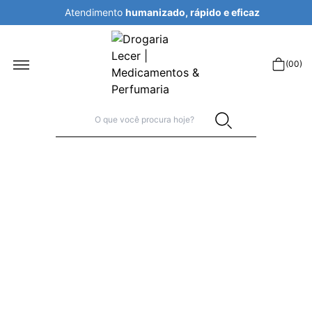
Atendimento
humanizado, rápido e eficaz
r
(
00
)