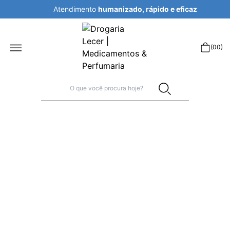
Atendimento
humanizado, rápido e eficaz
r
(
00
)