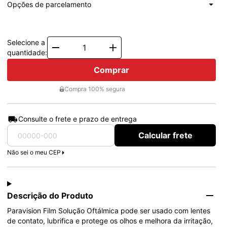
à vista
R$ 20,30
Total: R$ 20,30
Opções de parcelamento
1x de
R$ 20,30
Total: R$ 20,30
Selecione a
Quantity
quantidade:
Comprar
Compra 100% segura
Consulte o frete e prazo de entrega
Calcular frete
Não sei o meu CEP
Descrição do Produto
Paravision Film Solução Oftálmica pode ser usado com lentes 
de contato, lubrifica e protege os olhos e melhora da irritação, 