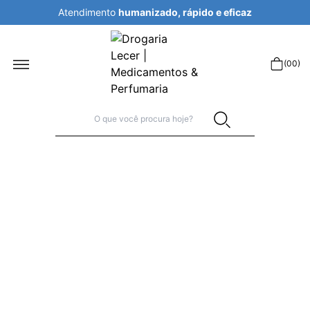
Atendimento
humanizado, rápido e eficaz
r
(
00
)