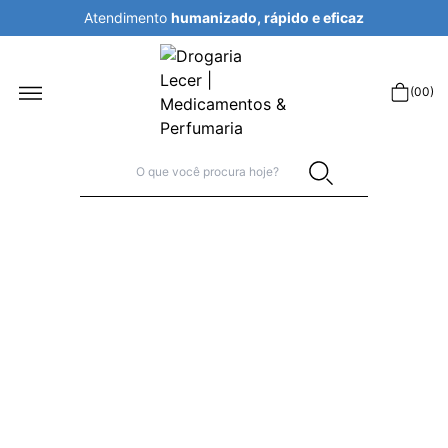
Atendimento
humanizado, rápido e eficaz
r
(
00
)