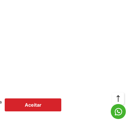
Voltar
a
Aceitar