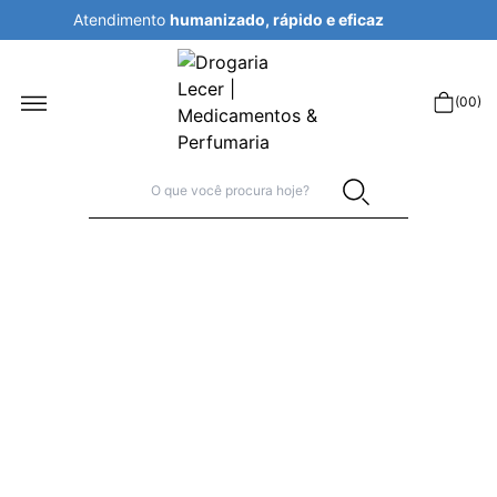
Atendimento
humanizado, rápido e eficaz
r
(
00
)