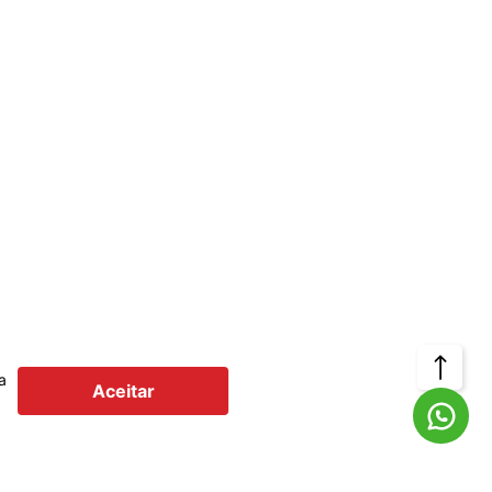
Voltar
a
Aceitar