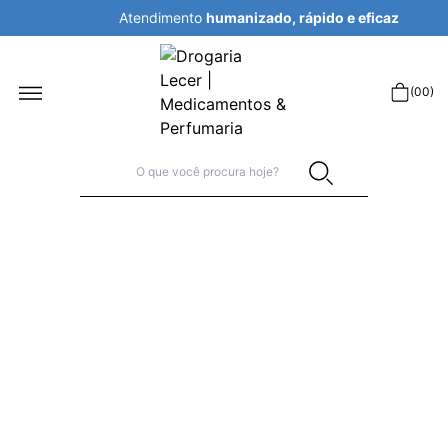
Atendimento
humanizado, rápido e eficaz
r
(
00
)