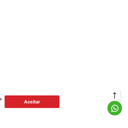
Voltar
a
Aceitar