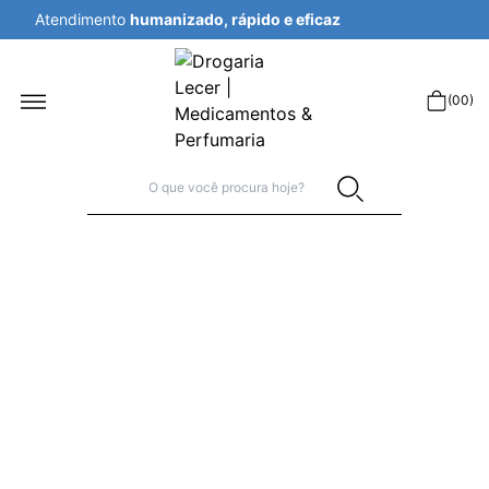
Atendimento
humanizado, rápido e eficaz
r
(
00
)