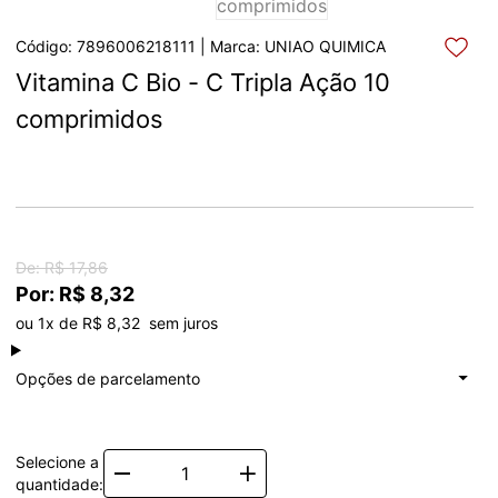
Código: 7896006218111 | Marca: UNIAO QUIMICA
Vitamina C Bio - C Tripla Ação 10 
comprimidos
De: R$ 17,86
Por: R$ 8,32
ou 1x de R$ 8,32  sem juros
à vista
R$ 8,32
Total: R$ 8,32
Opções de parcelamento
1x de
R$ 8,32
Total: R$ 8,32
Selecione a
Quantity
quantidade: