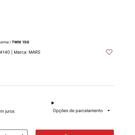
arma
TWIX 15G
4140 | Marca: MARS
à vista
R$ 2,95
Total: R$ 2,95
Opções de parcelamento
em juros
1x de
R$ 2,95
Total: R$ 2,95