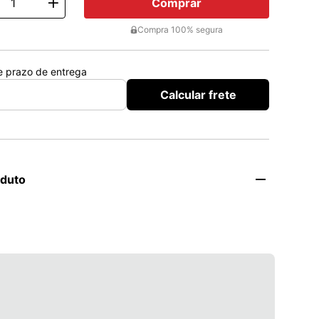
Comprar
ty
Compra 100% segura
 e prazo de entrega
Calcular frete
oduto