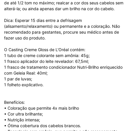
de até 1/2 tom no máximo; realcar a cor dos seus cabelos sem 
alterá-la; ou ainda apenas dar um brilho na cor do cabelo.

Dica: Esperar 15 dias entre a defrisagem 
(alisamento/relaxamento) ou permanente e a coloração. Não 
recomendado para gestantes, procure seu médico antes de 
fazer uso do produto.

O Casting Creme Gloss de L'Oréal contém:

1 tubo de creme colorante sem amônia: 45g;

1 frasco aplicador do leite revelador: 67,5ml;

1 frasco de tratamento condicionador Nutri-Brilho enriquecido 
com Geleia Real: 40ml;

1 par de luvas;

1 folheto explicativo.

Benefícios:

• Coloração que permite 4x mais brilho

• Cor ultra brilhante;

• Nutrição intensa;

• Ótima cobertura dos cabelos brancos.
