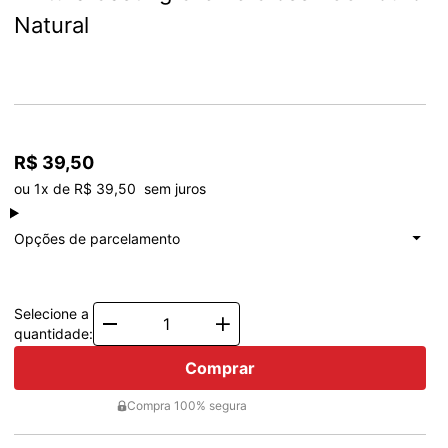
Natural
R$ 39,50
ou 1x de R$ 39,50  sem juros
à vista
R$ 39,50
Total: R$ 39,50
Opções de parcelamento
1x de
R$ 39,50
Total: R$ 39,50
Selecione a
Quantity
quantidade:
Comprar
Compra 100% segura