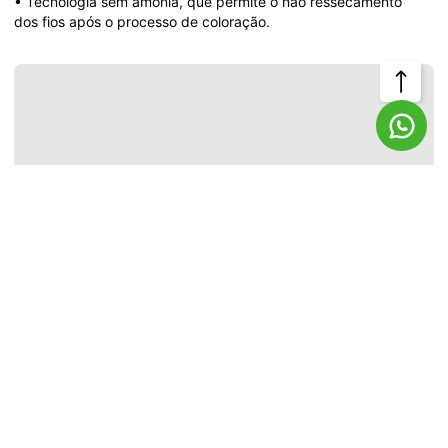
• Tecnologia sem amônia, que permite o não ressecamento 
dos fios após o processo de coloração.
Voltar