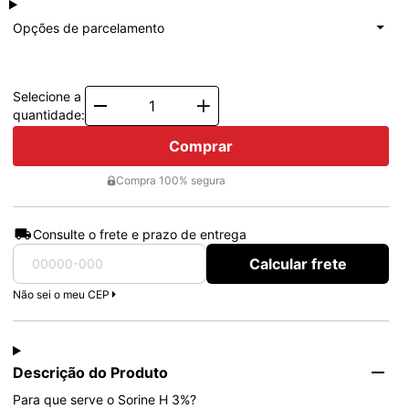
à vista
R$ 33,09
Total: R$ 33,09
Opções de parcelamento
1x de
R$ 33,09
Total: R$ 33,09
Selecione a
Quantity
quantidade:
Comprar
Compra 100% segura
Consulte o frete e prazo de entrega
Calcular frete
Não sei o meu CEP
Descrição do Produto
Para que serve o Sorine H 3%?