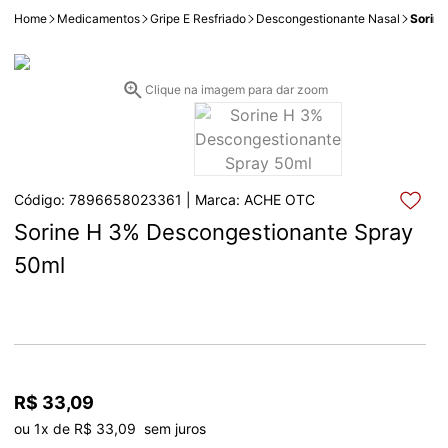
Home
Medicamentos
Gripe E Resfriado
Descongestionante Nasal
Sorin
Clique na imagem para dar zoom
Código: 7896658023361 | Marca: ACHE OTC
Sorine H 3% Descongestionante Spray 
50ml
R$ 33,09
ou 1x de R$ 33,09  sem juros