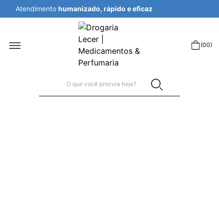
Atendimento
humanizado, rápido e eficaz
r
(
00
)