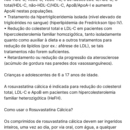
total/HDL-C, não-HDL-C/HDL-C, ApoB/ApoA-I e aumenta 
ApoAI nestas populações.

• Tratamento da hipertrigliceridemia isolada (nível elevado de 
triglicérides no sangue) (hiperlipidemia de Fredrickson tipo IV).

• Redução do colesterol total e LDL-C em pacientes com 
hipercolesterolemia familiar homozigótica, tanto isoladamente 
quanto como auxiliar à dieta e a outros tratamentos para 
redução de lipídios (por ex.: aférese de LDL), se tais 
tratamentos não forem suficientes.

• Retardamento ou redução da progressão da aterosclerose 
(acúmulo de gordura nas paredes dos vasossanguíneos).

Crianças e adolescentes de 6 a 17 anos de idade.

A rosuvastatina cálcica é indicada para redução do colesterol 
total, LDL-C e ApoB em pacientes com hipercolesterolemia 
familiar heterozigótica (HeFH).

Como usar o Rosuvastatina Cálcica?

Os comprimidos de rosuvastatina cálcica devem ser ingeridos 
inteiros, uma vez ao dia, por via oral, com água, a qualquer 