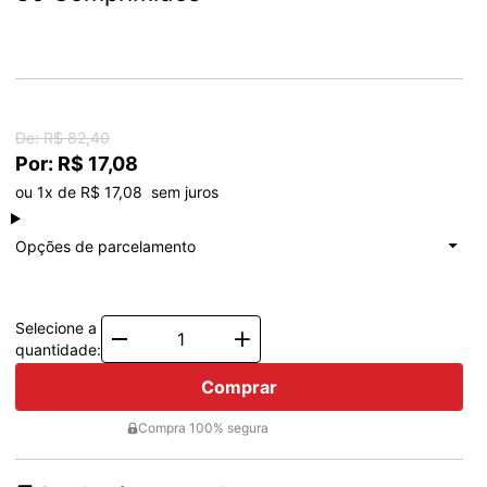
De: R$ 82,40
Por: R$ 17,08
ou 1x de R$ 17,08  sem juros
à vista
R$ 17,08
Total: R$ 17,08
Opções de parcelamento
1x de
R$ 17,08
Total: R$ 17,08
Selecione a
Quantity
quantidade:
Comprar
Compra 100% segura