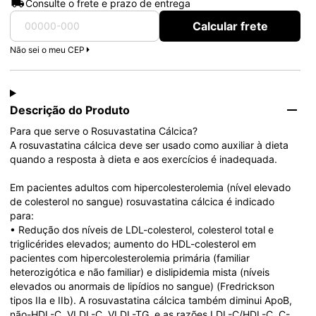
Consulte o frete e prazo de entrega
Calcular frete
Não sei o meu CEP
Descrição do Produto
Para que serve o Rosuvastatina Cálcica?

A rosuvastatina cálcica deve ser usado como auxiliar à dieta 
quando a resposta à dieta e aos exercícios é inadequada.

Em pacientes adultos com hipercolesterolemia (nível elevado 
de colesterol no sangue) rosuvastatina cálcica é indicado 
para:

• Redução dos níveis de LDL-colesterol, colesterol total e 
triglicérides elevados; aumento do HDL-colesterol em 
pacientes com hipercolesterolemia primária (familiar 
heterozigótica e não familiar) e dislipidemia mista (níveis 
elevados ou anormais de lipídios no sangue) (Fredrickson 
tipos IIa e IIb). A rosuvastatina cálcica também diminui ApoB, 
não-HDL-C, VLDL-C, VLDL-TG, e as razões LDL-C/HDL-C, C- 