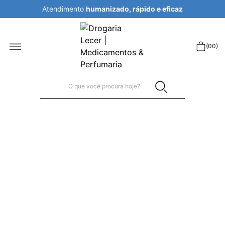
icaz
Atendimento
humanizado, rápido e ef
r
(
00
)