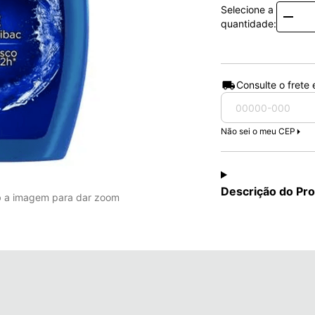
Selecione a
Quanti
quantidade:
Consulte o frete
Não sei o meu CEP
Descrição do Pr
b a imagem para dar zoom
Closeup Liquifresh I
até 3x mais fresco 
de menta e eucalipto
até 99% das bactéri
produto seja usado
enxaguante bucal (p
Para que serve a Pas