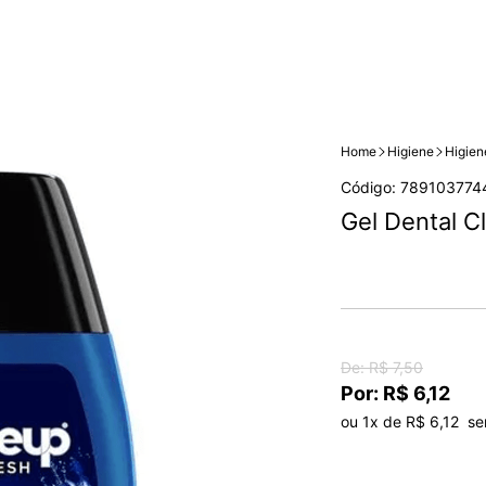
Home
Higiene
Higien
Código: 789103774
Gel Dental C
De: R$ 7,50
Por: R$ 6,12
ou 1x de R$ 6,12  se