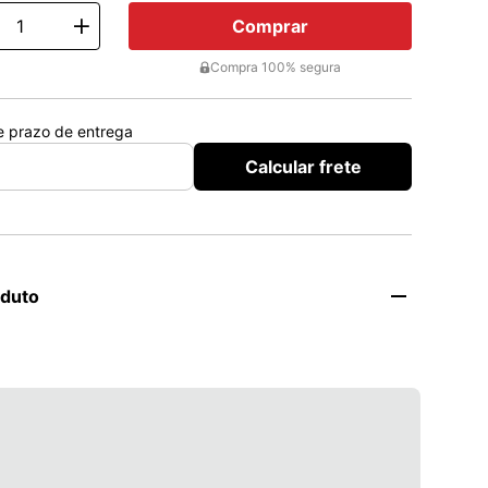
Comprar
ty
Compra 100% segura
 e prazo de entrega
Calcular frete
oduto
ce é a pasta de dente em gel que irá deixar o seu hálito 
e por até 12h, com um sabor refrescante de Ice com notas 
. Sua fórmula contém Active Zinc, que ajuda a eliminar 
as que causam o mau hálito, além de permitir que o 
 tanto como uma pasta de dente quanto como um 
odendo ser aplicado na escova ou diretamente na boca).

ta de Dente Closeup Liquifresh Ice?
