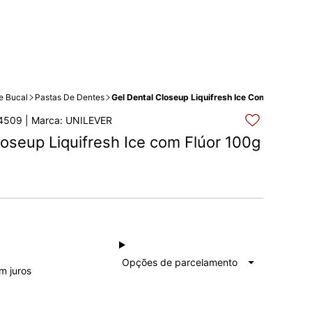
e Bucal
Pastas De Dentes
Gel Dental Closeup Liquifresh Ice Com Flúor 100g
4509 | Marca: UNILEVER
loseup Liquifresh Ice com Flúor 100g
à vista
R$ 6,12
Total: R$ 6,12
Opções de parcelamento
m juros
1x de
R$ 6,12
Total: R$ 6,12