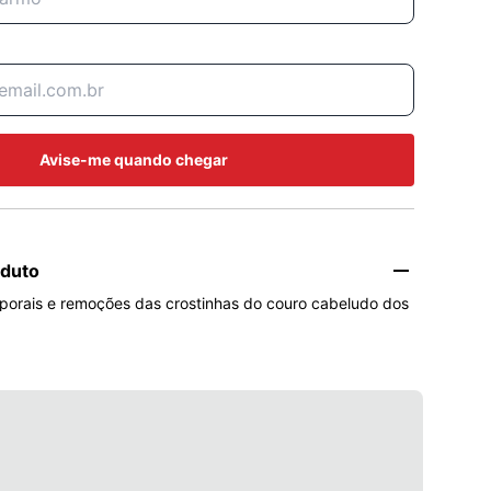
Avise-me quando chegar
oduto
orais e remoções das crostinhas do couro cabeludo dos 
Óleo de Amêndoas e Vitamina E que proporcionam maciez 
ndo na hidratação e proteção da pele delicada do bebê. 

dermatologicamente e formulado de maneira a minimizar 
nto de alergia. Não testado em animais e vegano.