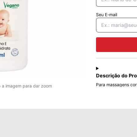
Seu E-mail
Descrição do Pr
Para massagens corp
b a imagem para dar zoom
bebês.

É enriquecido com 
e suavidade, auxilia
Testado e aprovado 
possíveis aparecime