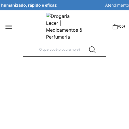
Atendimento
humanizado, rápido e eficaz
r
(
00
)