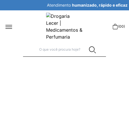
Atendimento
humanizado, rápido e eficaz
r
(
00
)