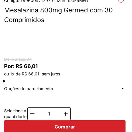
Código: 7896004712970 | Marca: GERMED
Mesalazina 800mg Germed com 30 
Comprimidos
De: R$ 126,04
Por: R$ 66,01
ou 1x de R$ 66,01  sem juros
à vista
R$ 66,01
Total: R$ 66,01
Opções de parcelamento
1x de
R$ 66,01
Total: R$ 66,01
Selecione a
Quantity
quantidade:
Comprar