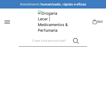
Atendimento
humanizado, rápido e eficaz
r
(
00
)