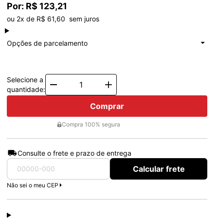
Por: R$ 123,21
ou 2x de R$ 61,60  sem juros
à vista
R$ 123,21
Total: R$ 123,21
Opções de parcelamento
1x de
R$ 123,21
Total: R$ 123,21
2x de
R$ 61,60
Total: R$ 123,21
Selecione a
Quantity
quantidade:
Comprar
Compra 100% segura
Consulte o frete e prazo de entrega
Calcular frete
Não sei o meu CEP