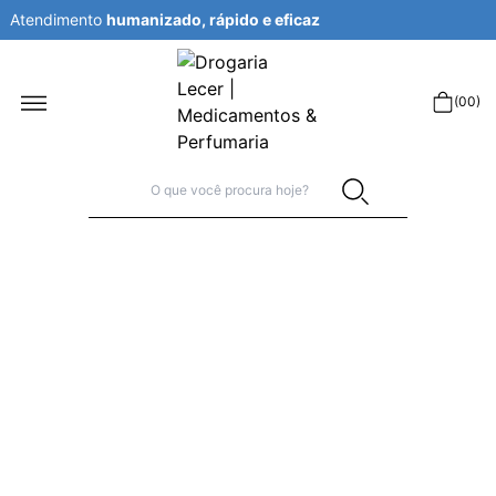
Atendimento
humanizado, rápido e eficaz
r
(
00
)