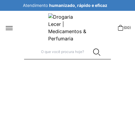
Atendimento
humanizado, rápido e eficaz
r
(
00
)