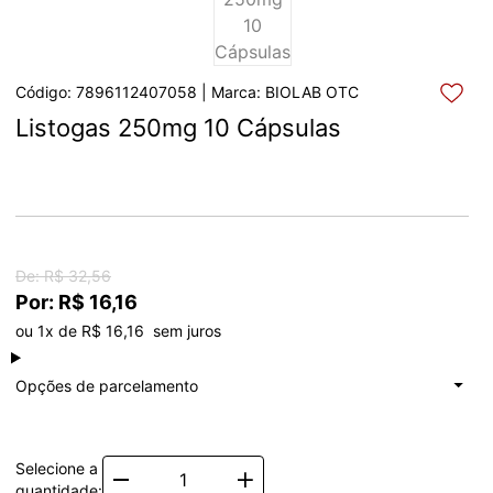
Código: 7896112407058 | Marca: BIOLAB OTC
Listogas 250mg 10 Cápsulas
De: R$ 32,56
Por: R$ 16,16
ou 1x de R$ 16,16  sem juros
à vista
R$ 16,16
Total: R$ 16,16
Opções de parcelamento
1x de
R$ 16,16
Total: R$ 16,16
Selecione a
Quantity
quantidade: