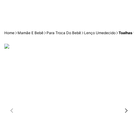
Home
Mamãe E Bebê
Para Troca Do Bebê
Lenço Umedecido
Toalhas U