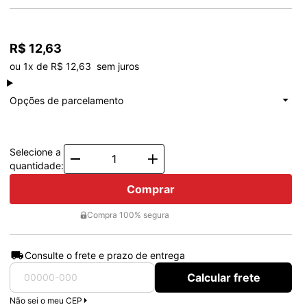
R$ 12,63
ou 1x de R$ 12,63  sem juros
à vista
R$ 12,63
Total: R$ 12,63
Opções de parcelamento
1x de
R$ 12,63
Total: R$ 12,63
Selecione a
Quantity
quantidade:
Comprar
Compra 100% segura
Consulte o frete e prazo de entrega
Calcular frete
Não sei o meu CEP