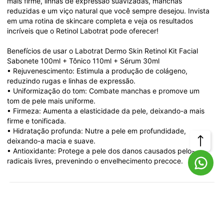
mais firme, linhas de expressão suavizadas, manchas 
reduzidas e um viço natural que você sempre desejou. Invista 
em uma rotina de skincare completa e veja os resultados 
incríveis que o Retinol Labotrat pode oferecer!
Benefícios de usar o Labotrat Dermo Skin Retinol Kit Facial 
Sabonete 100ml + Tônico 110ml + Sérum 30ml
• Rejuvenescimento: Estimula a produção de colágeno, 
reduzindo rugas e linhas de expressão.
• Uniformização do tom: Combate manchas e promove um 
tom de pele mais uniforme.
• Firmeza: Aumenta a elasticidade da pele, deixando-a mais 
firme e tonificada.
• Hidratação profunda: Nutre a pele em profundidade, 
deixando-a macia e suave.
Voltar
• Antioxidante: Protege a pele dos danos causados pelos 
radicais livres, prevenindo o envelhecimento precoce.