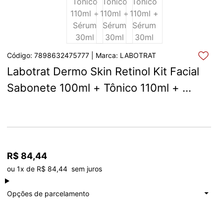
Código: 7898632475777 | Marca: LABOTRAT
Labotrat Dermo Skin Retinol Kit Facial 
Sabonete 100ml + Tônico 110ml + 
Sérum 30ml
R$ 84,44
ou 1x de R$ 84,44  sem juros
à vista
R$ 84,44
Total: R$ 84,44
Opções de parcelamento
1x de
R$ 84,44
Total: R$ 84,44