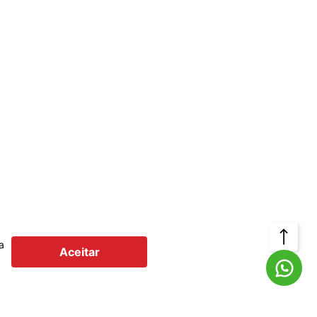
Voltar
a
Aceitar