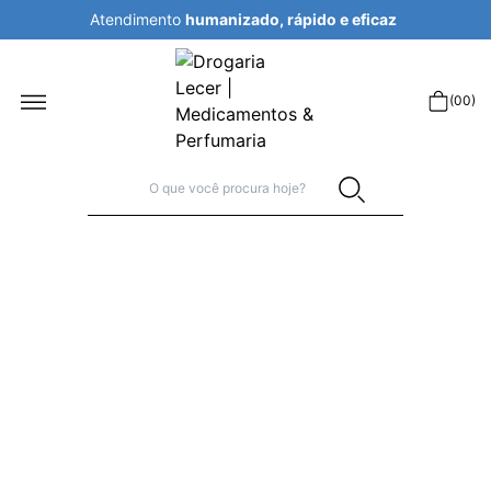
Atendimento
humanizado, rápido e eficaz
r
(
00
)