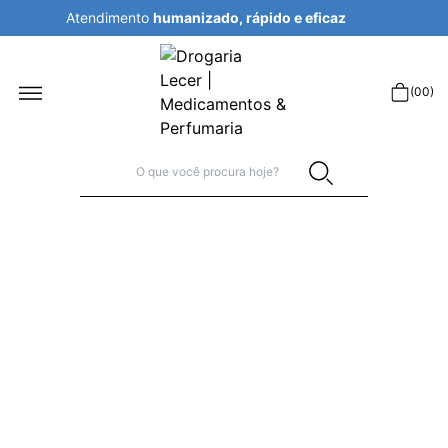
Atendimento
humanizado, rápido e eficaz
r
(
00
)