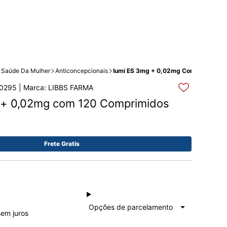
Saúde Da Mulher
Anticoncepcionais
Iumi ES 3mg + 0,02mg Com 120 Comp
0295 | Marca: LIBBS FARMA
 + 0,02mg com 120 Comprimidos 
Frete Gratis
à vista
Total:
Opções de parcelamento
sem juros
R$ 234,54
R$ 234,54
1x de
R$ 234,54
Total: R$ 234,54