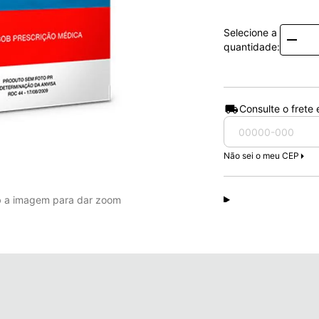
Selecione a
Quanti
quantidade:
Consulte o frete
Não sei o meu CEP
b a imagem para dar zoom
Descrição do Pr
Iumi ES é utilizado 
Este medicamento po
Melhora dos sintoma
abdominal (aumento