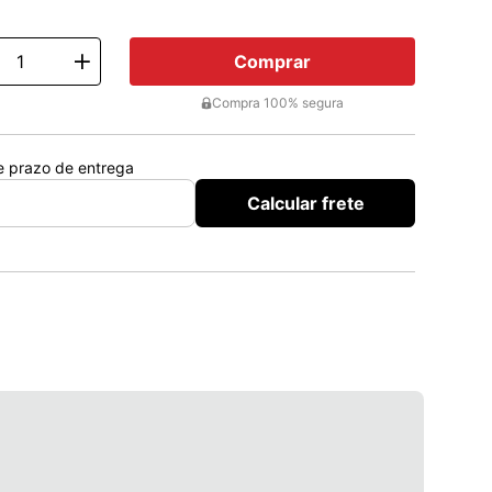
2x de
R$ 117,27
Total: R$ 234,54
3x de
R$ 78,18
Total: R$ 234,54
Comprar
ty
Compra 100% segura
 e prazo de entrega
Calcular frete
oduto
para prevenir a gravidez.
de proporcionar também benefícios adicionais:
s associados à retenção de líquido, como distensão 
 do volume do abdômen), inchaço ou ganho de peso. 