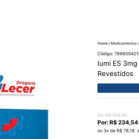
Home
Medicamentos
Código: 789609421
Iumi ES 3mg
Revestidos
De: R$ 258,50
Por: R$ 234,54
ou 3x de R$ 78,18  