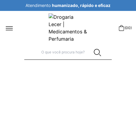
pido e eficaz
Atendimento
humanizado, rá
r
(
00
)