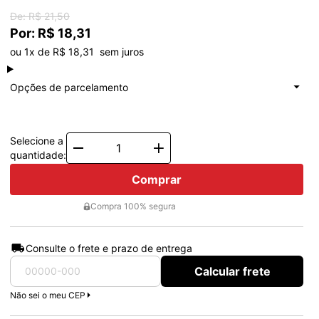
De: R$ 21,50
Por: R$ 18,31
ou 1x de R$ 18,31  sem juros
à vista
R$ 18,31
Total: R$ 18,31
Opções de parcelamento
1x de
R$ 18,31
Total: R$ 18,31
Selecione a
Quantity
quantidade:
Comprar
Compra 100% segura
Consulte o frete e prazo de entrega
Calcular frete
Não sei o meu CEP