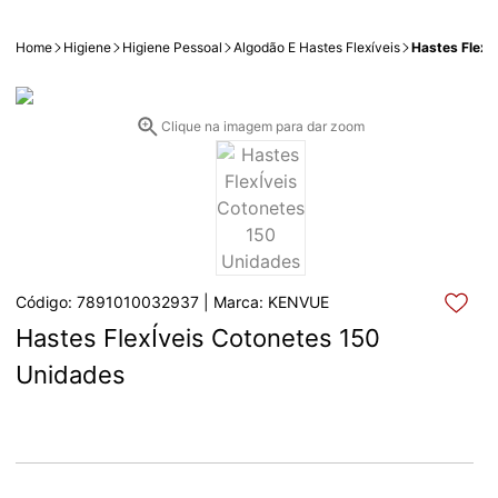
Home
Higiene
Higiene Pessoal
Algodão E Hastes Flexíveis
Hastes FlexÍ
Clique na imagem para dar zoom
Código: 7891010032937 | Marca: KENVUE
Hastes FlexÍveis Cotonetes 150 
Unidades