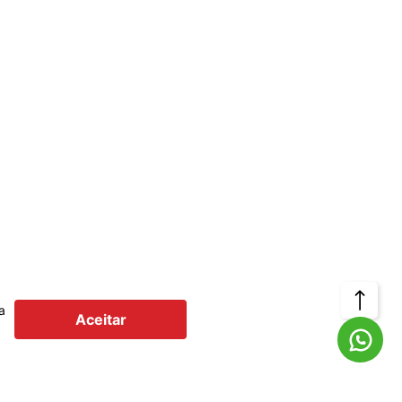
Voltar
a
Aceitar