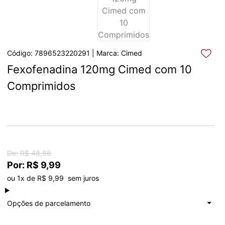
Código: 7896523220291 | Marca: Cimed
Fexofenadina 120mg Cimed com 10 
Comprimidos
De: R$ 48,86
Por: R$ 9,99
ou 1x de R$ 9,99  sem juros
à vista
R$ 9,99
Total: R$ 9,99
Opções de parcelamento
1x de
R$ 9,99
Total: R$ 9,99