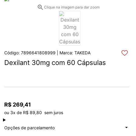
Clique na imagem para dar zoom
Código: 7896641808999 | Marca: TAKEDA
Dexilant 30mg com 60 Cápsulas
R$ 269,41
ou 3x de R$ 89,80  sem juros
à vista
R$ 269,41
Total: R$ 269,41
Opções de parcelamento
1x de
R$ 269,41
Total: R$ 269,41