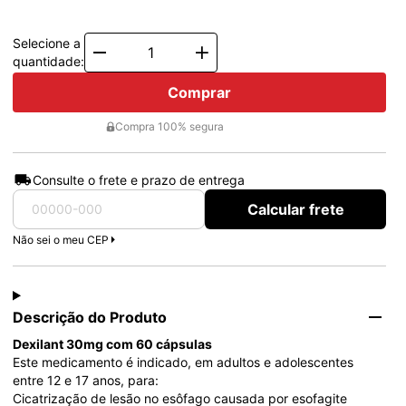
2x de
R$ 134,70
Total: R$ 269,41
3x de
R$ 89,80
Total: R$ 269,41
Selecione a
Quantity
quantidade:
Comprar
Compra 100% segura
Consulte o frete e prazo de entrega
Calcular frete
Não sei o meu CEP
Descrição do Produto
Dexilant 30mg com 60 cápsulas
Este medicamento é indicado, em adultos e adolescentes 
entre 12 e 17 anos, para:
Cicatrização de lesão no esôfago causada por esofagite 