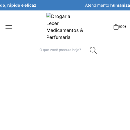
Atendimento
humanizado, rápido e eficaz
r
(
00
)