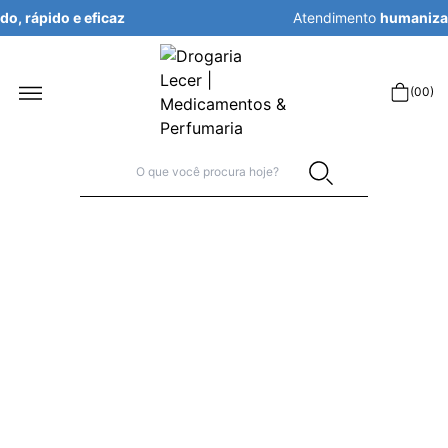
Atendimento
humanizado, rápido e eficaz
r
(
00
)