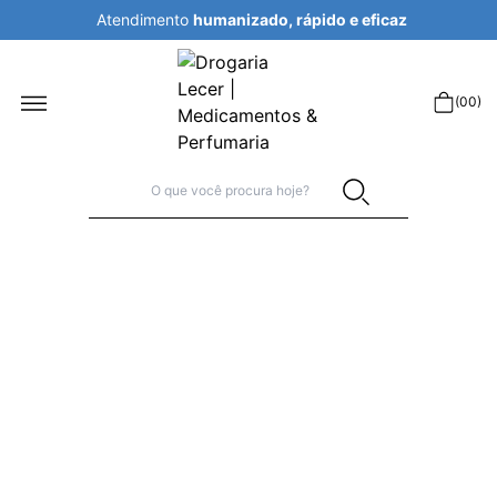
Atendimento
humanizado, rápido e eficaz
r
(
00
)