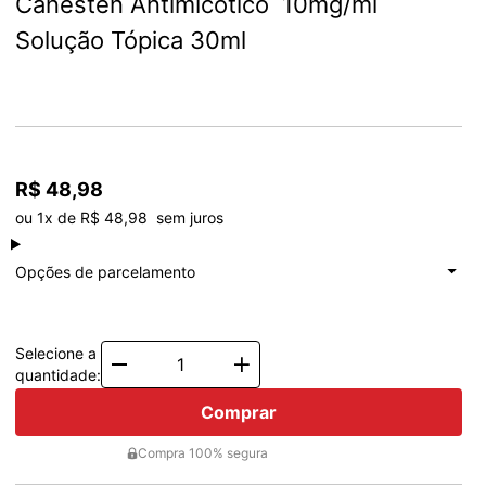
Canesten Antimicótico  10mg/ml 
Solução Tópica 30ml
R$ 48,98
ou 1x de R$ 48,98  sem juros
à vista
R$ 48,98
Total: R$ 48,98
Opções de parcelamento
1x de
R$ 48,98
Total: R$ 48,98
Selecione a
Quantity
quantidade:
Comprar
Compra 100% segura