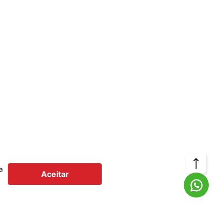
Voltar
a
Aceitar