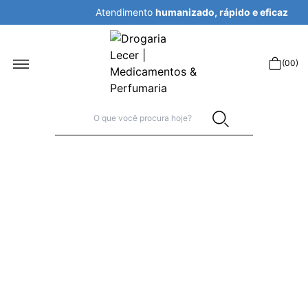
Atendimento
humanizado, rápido e eficaz
r
(
00
)