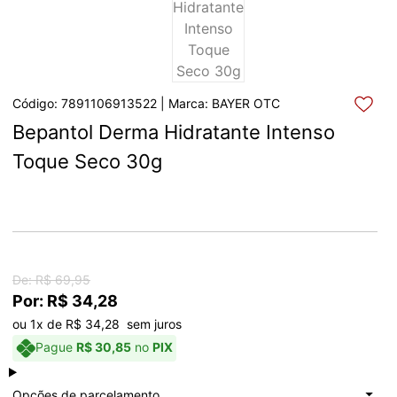
Código: 7891106913522 | Marca: BAYER OTC
Bepantol Derma Hidratante Intenso 
Toque Seco 30g
De: R$ 69,95
Por: R$ 34,28
ou 1x de R$ 34,28  sem juros
Pague
R$ 30,85
no
PIX
à vista
R$ 34,28
Total: R$ 34,28
Opções de parcelamento