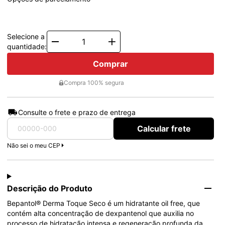
1x de
R$ 34,28
Total: R$ 34,28
Selecione a
Quantity
quantidade:
Comprar
Compra 100% segura
Consulte o frete e prazo de entrega
Calcular frete
Não sei o meu CEP
Descrição do Produto
Bepantol® Derma Toque Seco é um hidratante oil free, que 
contém alta concentração de dexpantenol que auxilia no 
processo de hidratação intensa e regeneração profunda da 