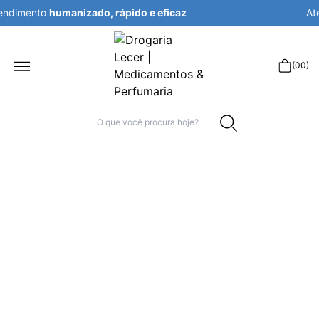
Atendimento
humanizado, rápido e eficaz
r
(
00
)