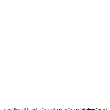
Home
Beleza E Proteção
Corpo
Hidratante Corporal
Atoderm Creme Ult